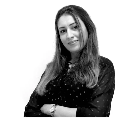
Notre force
Nos équipes
Le cabinet s’appuie sur une
cinquantaine de collaborateurs
répartis sur nos deux métiers
complémentaires du Consulting
(Financial Advisory) et de
l’Assistance Opérationnelle