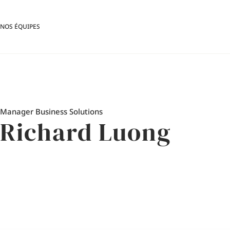
NOS ÉQUIPES
Financial Advisory
Business Solutions
Manager Business Solutions
Richard Luong