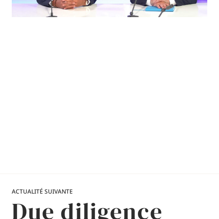
Pour plus d’actualités
Suivez-nous sur LinkedIn
Afficher
Toutes nos actualités
Grandir avec Squareness : Maxime Thonnat
accède au poste de Directeur TAS
Février 2026
ACTUALITÉ SUIVANTE
Due diligence
Squareness prend de la hauteur !
Janvier 2026