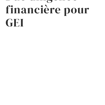
financière pour
Deux labels « Excellent » attribués à
GEI
Squareness par Les Décideurs
Janvier 2026
L’équipe Évaluation Financière se renforce
Novembre 2025
Due diligence financière pour SIPAREX Groupe
et LT CAPITAL
Août 2022
Due diligence financière pour Momentum
Invest
Février 2022
Due diligence financière pour Oxxo Evolution