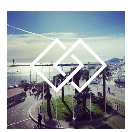
NOTRE DYNAMISME
Nos actualités
Tant par les opérations réalisées
que par les événements qui
rythment la vie du cabinet,
Squareness est animé par une
activité dynamique dont les
événements majeurs vous sont