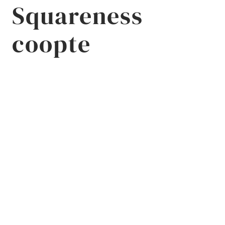
Squareness
Pour plus d’actualités
Suivez-nous sur LinkedIn
coopte
Afficher
Toutes nos actualités
Grandir avec Squareness : Maxime Thonnat
accède au poste de Directeur TAS
Février 2026
Squareness prend de la hauteur !
Janvier 2026